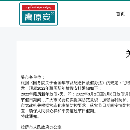
首页
驻市各单位：
根据《国务院关于全国年节及纪念日放假办法》的规定：
“
意，现就
年藏历新年放假安排通知如下：
2022
年藏历新年放假
天。即：
年
月
日至
月
日放假调
2022
7
2022
3
2
3
8
节假日期间，广大市民要切实提高防范意识，加强自我防护
市党政机关根据常态化疫情防控要求，落实节日期间疫情防
置，确保人民群众祥和平安度过节日假期。
特此通知。
拉萨市人民政府办公室