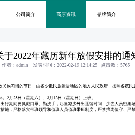
公司简介
高原资讯
品牌简介
关于2022年藏历新年放假安排的通
作者：admin 发表时间：2022-02-19 12:14:25 点击数：
5765
少数民族习惯的节日，由各少数民族聚居地区的地方人民政府，按照各该民
休。
月
日（星期六）、
月
日（星期日）上班。
2
26
3
13
。出行期间要佩戴口罩、勤洗手，尽量减少外出逗留时间，少去人员密集
控措施，严格落实带班领导和值班人员值班带班制度，严禁擅离值守、严