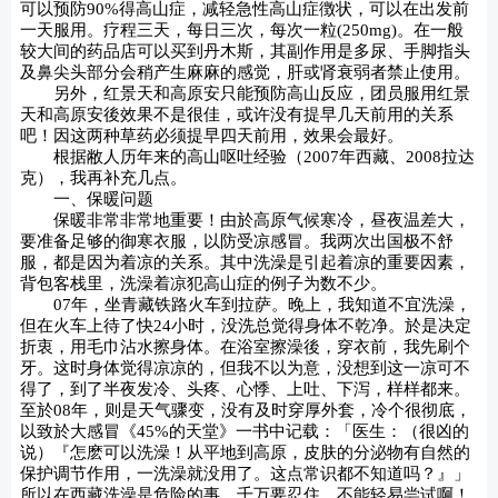
可以预防90%得高山症，减轻急性高山症徴状，可以在出发前
一天服用。疗程三天，每日三次，每次一粒(250mg)。在一般
较大间的药品店可以买到丹木斯，其副作用是多尿、手脚指头
及鼻尖头部分会稍产生麻麻的感觉，肝或肾衰弱者禁止使用。
另外，红景天和高原安只能预防高山反应，团员服用红景
天和高原安後效果不是很佳，或许没有提早几天前用的关系
吧！因这两种草药必须提早四天前用，效果会最好。
根据敝人历年来的高山呕吐经验（2007年西藏、2008拉达
克），我再补充几点。
一、保暖问题
保暖非常非常地重要！由於高原气候寒冷，昼夜温差大，
要准备足够的御寒衣服，以防受凉感冒。我两次出国极不舒
服，都是因为着凉的关系。其中洗澡是引起着凉的重要因素，
背包客栈里，洗澡着凉犯高山症的例子为数不少。
07年，坐青藏铁路火车到拉萨。晚上，我知道不宜洗澡，
但在火车上待了快24小时，没洗总觉得身体不乾净。於是决定
折衷，用毛巾沾水擦身体。在浴室擦澡後，穿衣前，我先刷个
牙。这时身体觉得凉凉的，但我不以为意，没想到这一凉可不
得了，到了半夜发冷、头疼、心悸、上吐、下泻，样样都来。
至於08年，则是天气骤变，没有及时穿厚外套，冷个很彻底，
以致於大感冒《45%的天堂》一书中记载：「医生：（很凶的
说）『怎麽可以洗澡！从平地到高原，皮肤的分泌物有自然的
保护调节作用，一洗澡就没用了。这点常识都不知道吗？』」
所以在西藏洗澡是危险的事，千万要忍住，不能轻易尝试啊！