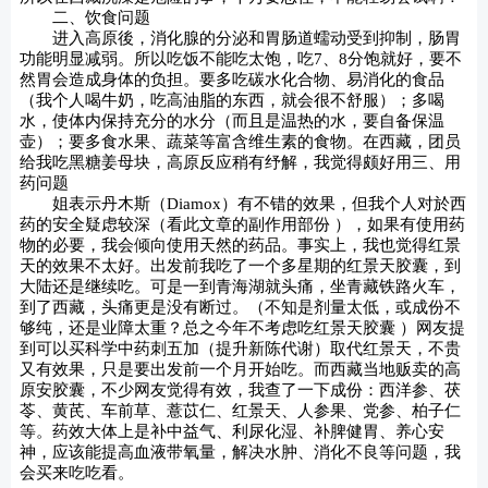
二、饮食问题
进入高原後，消化腺的分泌和胃肠道蠕动受到抑制，肠胃
功能明显减弱。所以吃饭不能吃太饱，吃7、8分饱就好，要不
然胃会造成身体的负担。要多吃碳水化合物、易消化的食品
（我个人喝牛奶，吃高油脂的东西，就会很不舒服）；多喝
水，使体内保持充分的水分（而且是温热的水，要自备保温
壶）；要多食水果、蔬菜等富含维生素的食物。在西藏，团员
给我吃黑糖姜母块，高原反应稍有纾解，我觉得颇好用三、用
药问题
姐表示丹木斯（Diamox）有不错的效果，但我个人对於西
药的安全疑虑较深（看此文章的副作用部份 ），如果有使用药
物的必要，我会倾向使用天然的药品。事实上，我也觉得红景
天的效果不太好。出发前我吃了一个多星期的红景天胶囊，到
大陆还是继续吃。可是一到青海湖就头痛，坐青藏铁路火车，
到了西藏，头痛更是没有断过。（不知是剂量太低，或成份不
够纯，还是业障太重？总之今年不考虑吃红景天胶囊 ）网友提
到可以买科学中药刺五加（提升新陈代谢）取代红景天，不贵
又有效果，只是要出发前一个月开始吃。而西藏当地贩卖的高
原安胶囊，不少网友觉得有效，我查了一下成份：西洋参、茯
苓、黄芪、车前草、薏苡仁、红景天、人参果、党参、柏子仁
等。药效大体上是补中益气、利尿化湿、补脾健胃、养心安
神，应该能提高血液带氧量，解决水肿、消化不良等问题，我
会买来吃吃看。