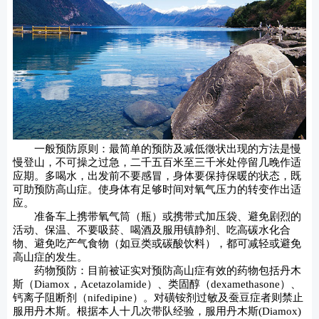
一般预防原则：最简单的预防及减低徵状出现的方法是慢
慢登山，不可操之过急，二千五百米至三千米处停留几晚作适
应期。多喝水，出发前不要感冒，身体要保持保暖的状态，既
可助预防高山症。使身体有足够时间对氧气压力的转变作出适
应。
准备车上携带氧气筒（瓶）或携带式加压袋、避免剧烈的
活动、保温、不要吸菸、喝酒及服用镇静剂、吃高碳水化合
物、避免吃产气食物（如豆类或碳酸饮料），都可减轻或避免
高山症的发生。
药物预防：目前被证实对预防高山症有效的药物包括丹木
斯（Diamox，Acetazolamide）、类固醇（dexamethasone）、
钙离子阻断剂（nifedipine）。对磺铵剂过敏及蚕豆症者则禁止
服用丹木斯。根据本人十几次带队经验，服用丹木斯(Diamox)